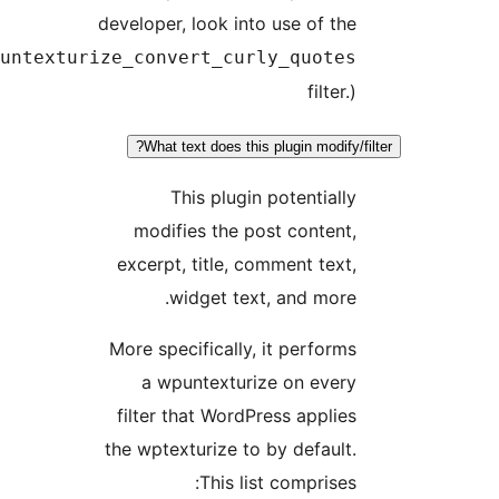
c2c_wpunt