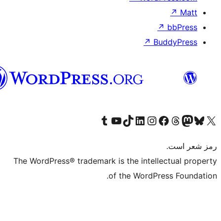
هزاره
گی
The