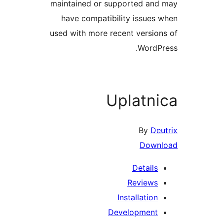
maintained or supported and
have compatibility issues 
used with more recent version
WordPr
Uplatni
By
Deu
Downl
Details
Reviews
Installation
Development