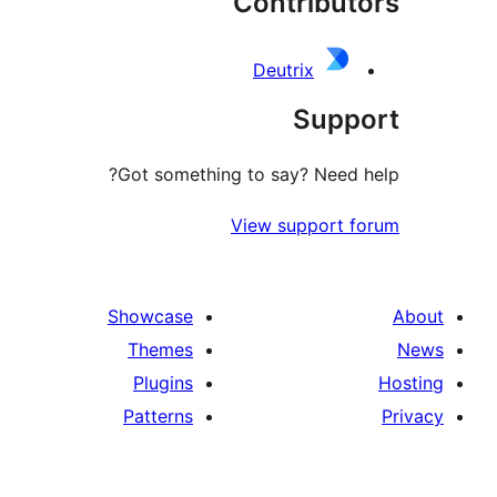
Contribut
Deutrix
Suppo
Got something to say? Need h
View support f
Showcase
Themes
Plugins
Patterns