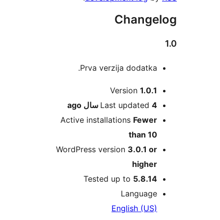
Changel
Prva verzija dodatka.
Me
Version
1.0.1
ago
Last updated
4 سال
Active installations
Fewer
than 10
WordPress version
3.0.1 or
higher
Tested up to
5.8.14
Language
English (US)