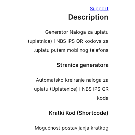
Supp
Descript
Generator Naloga za up
(uplatnice) i NBS IPS QR kodov
uplatu putem mobilnog telef
Stranica generat
Automatsko kreiranje nalog
uplatu (Uplatenice) i NBS IP
k
Kratki Kod (Shortco
Mogućnost postavljanja kra