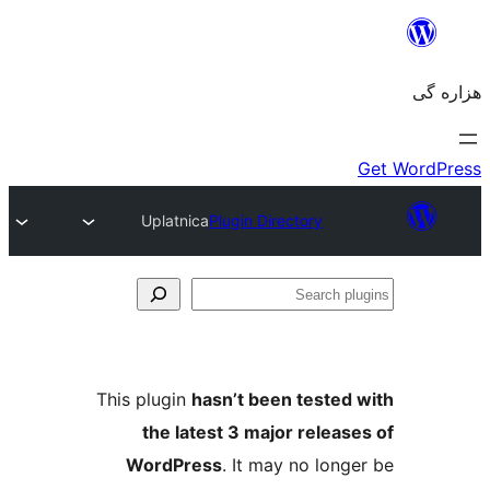
Uplatnica
Plugin Directory
Se
plu
This plugin
hasn’t been tested 
the latest 3 major release
WordPress
. It may no longe