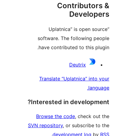
Contributor
Develope
“Uplatnica” is open sou
software. The following pe
have contributed to this plu
Contribu
Deutrix
Translate “Uplatnica” into 
langu
Interested in developme
Browse the code
, check out
SVN repository
, or subscribe to
.
development log
by