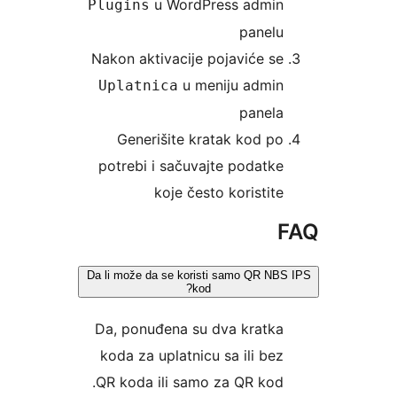
u WordPress admin
Plugins
panelu
Nakon aktivacije pojaviće se
u meniju admin
Uplatnica
panela
Generišite kratak kod po
potrebi i sačuvajte podatke
koje često koristite
F
Da li može da se koristi samo QR NBS 
kod?
Da, ponuđena su dva kratka
koda za uplatnicu sa ili bez
QR koda ili samo za QR kod.