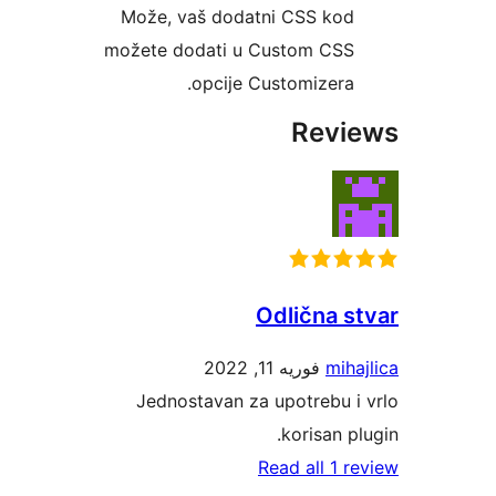
Može, vaš dodatni CSS kod
možete dodati u Custom CSS
opcije Customizera.
Revie
Odlična st
فوریه 11, 2022
mihaj
Jednostavan za upotrebu i 
korisan plu
Read all 1 re