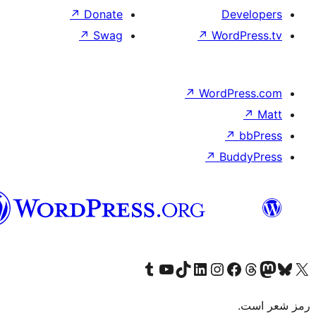
هزاره
گی