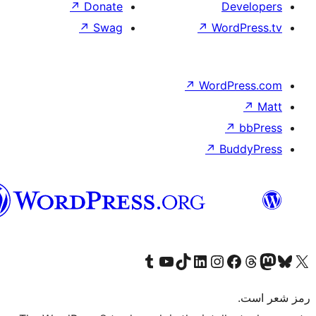
هزاره
گی