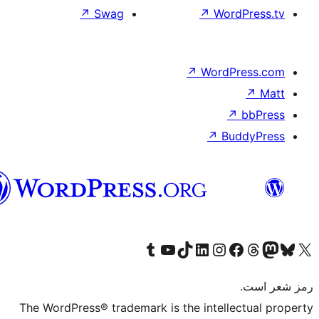
هزاره
گی