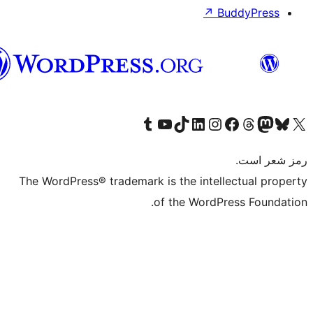
هزاره
گی