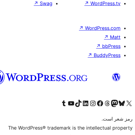
هزاره
گی
The